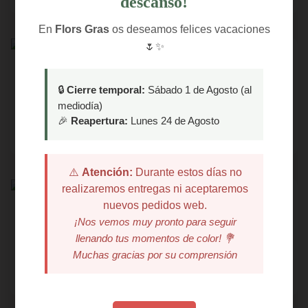
descanso!
En
Flors Gras
os deseamos felices vacaciones
🌷✨
Rosa Eterna Rosa
🔒
Cierre temporal:
Sábado 1 de Agosto (al
40,00
€
mediodía)
🎉
Reapertura:
Lunes 24 de Agosto
VER PRODUCTO
⚠️
Atención:
Durante estos días no
realizaremos entregas ni aceptaremos
nuevos pedidos web.
Te Adoro
¡Nos vemos muy pronto para seguir
llenando tus momentos de color! 💐
50,00
€
Muchas gracias por su comprensión
VER PRODUCTO