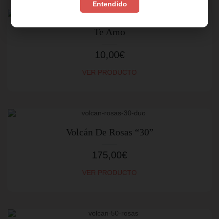
Entendido
Te Amo
10,00
€
VER PRODUCTO
Volcán De Rosas “30”
175,00
€
VER PRODUCTO