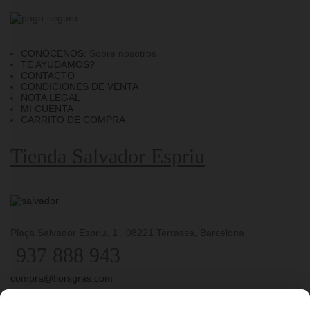
CONÓCENOS
: Sobre nosotros
TE AYUDAMOS?
CONTACTO
CONDICIONES DE VENTA
NOTA LEGAL
MI CUENTA
CARRITO DE COMPRA
Tienda Salvador Espriu
Plaça Salvador Espriu, 1 , 08221 Terrassa, Barcelona
937 888 943
compra@florsgras.com