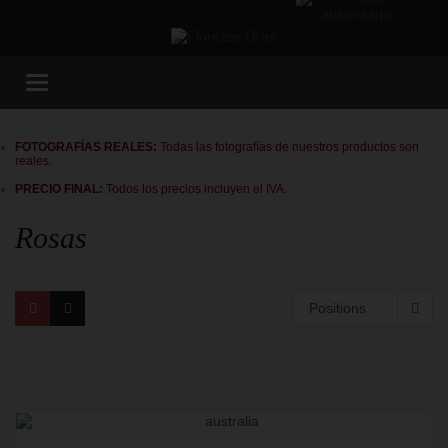
Toggle
navigation
FOTOGRAFÍAS REALES:
Todas las fotografías de nuestros productos son
reales.
PRECIO FINAL:
Todos los precios incluyen el IVA.
Rosas
Positions