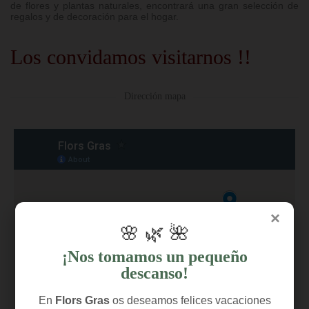
de flores y plantas naturales, encontrará una gran selección de
regalos y de decoración para el hogar.
Los convidamos visitarnos !!
Dirección mapa
×
🌸 🌿 🌺
¡Nos tomamos un pequeño
descanso!
En
Flors Gras
os deseamos felices vacaciones