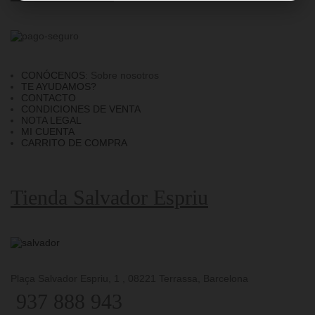
CONÓCENOS
: Sobre nosotros
TE AYUDAMOS?
CONTACTO
CONDICIONES DE VENTA
NOTA LEGAL
MI CUENTA
CARRITO DE COMPRA
Tienda Salvador Espriu
Plaça Salvador Espriu, 1 , 08221 Terrassa, Barcelona
937 888 943