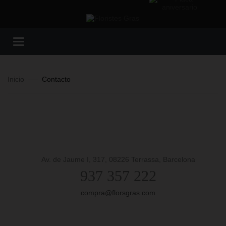
Toggle
navigation
Inicio
Contacto
Av. de Jaume I, 317, 08226 Terrassa, Barcelona
937 357 222
compra@florsgras.com