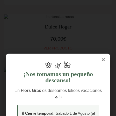
Dulce Hogar
70,00
€
VER PRODUCTO
×
🌸 🌿 🌺
¡Nos tomamos un pequeño
descanso!
Encanto
En
Flors Gras
os deseamos felices vacaciones
39,90
€
🌷✨
VER PRODUCTO
🔒
Cierre temporal:
Sábado 1 de Agosto (al