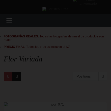
Toggle
navigation
FOTOGRAFÍAS REALES:
Todas las fotografías de nuestros productos son
reales.
PRECIO FINAL:
Todos los precios incluyen el IVA.
Flor Variada
Positions