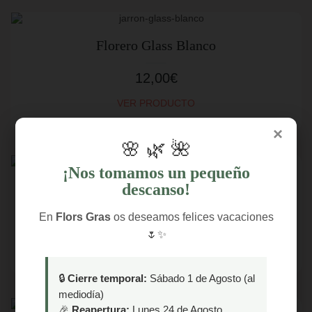
Florero Glass Blanco
12,00
€
VER PRODUCTO
×
🌸 🌿 🌺
¡Nos tomamos un pequeño
Florero Glass Rojo
descanso!
En
Flors Gras
os deseamos felices vacaciones
12,00
€
🌷✨
VER PRODUCTO
🔒
Cierre temporal:
Sábado 1 de Agosto (al
mediodía)
🎉
Reapertura:
Lunes 24 de Agosto