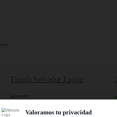
tario.
Tienda Salvador Espriu
Plaça Salvador Espriu, 1 , 08221 Terrassa, Barcelona
A
Valoramos tu privacidad