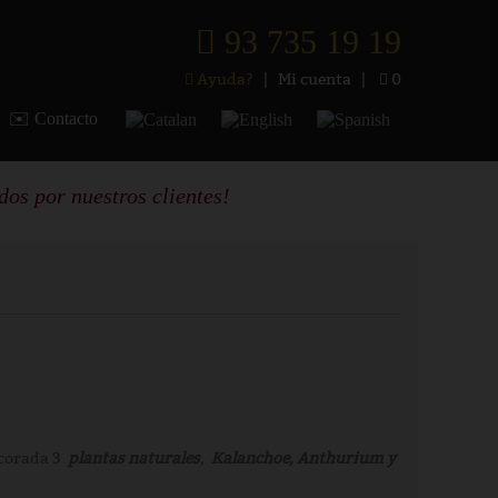
93 735 19 19
Ayuda?
|
Mi cuenta
|
0
✉️ Contacto
os por nuestros clientes!
corada 3
plantas naturales
,
Kalanchoe, Anthurium y