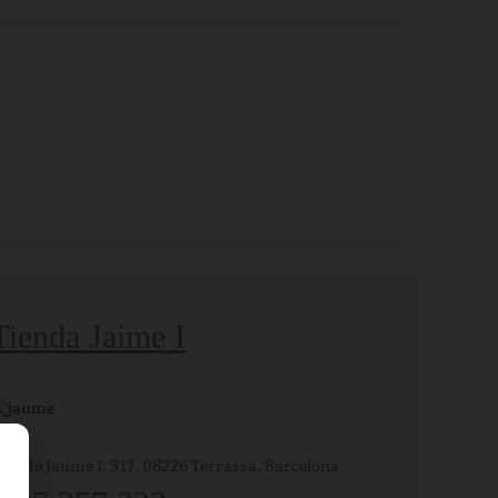
Tienda Jaime I
v. de Jaume I, 317, 08226 Terrassa, Barcelona