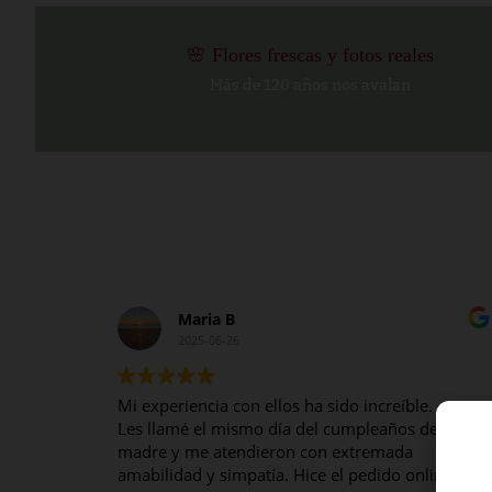
🌸 Flores frescas y fotos reales
Más de 120 años nos avalan
Maria B
2025-06-26
Mi experiencia con ellos ha sido increíble.
Les llamé el mismo día del cumpleaños de mi
madre y me atendieron con extremada
amabilidad y simpatía. Hice el pedido online