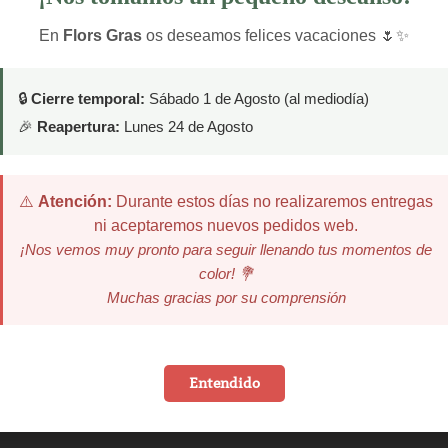
En
Flors Gras
os deseamos felices vacaciones 🌷✨
Oliver Catena
2025-02-14
🔒
Cierre temporal:
Sábado 1 de Agosto (al mediodía)
Un diez,todo perfecto, precioso y puntuales
🎉
Reapertura:
Lunes 24 de Agosto
Consol Verdaguer
⚠️
Atención:
Durante estos días no realizaremos entregas
2024-11-26
ni aceptaremos nuevos pedidos web.
¡Nos vemos muy pronto para seguir llenando tus momentos de
color! 💐
He encarregat un ram per regalar i ha sigut tot
molt correcte, l'hora de l'entrega i el ram que ha
Muchas gracias por su comprensión
quedat preciós.
Entendido