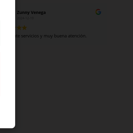
Zunny Venega
2024-12-19
Excelente servicios y muy buena atención.