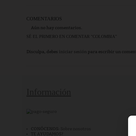
COMENTARIOS
Aún no hay comentarios.
SÉ EL PRIMERO EN COMENTAR “COLOMBIA”
Disculpa, debes
iniciar sesión
para escribir un comen
Información
CONÓCENOS
: Sobre nosotros
TE AYUDAMOS?