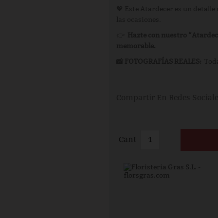
💖 Este Atardecer es un detalle
las ocasiones.
👉
Hazte con nuestro “Atardece
memorable.
📸 FOTOGRAFÍAS REALES:
Toda
Compartir En Redes Social