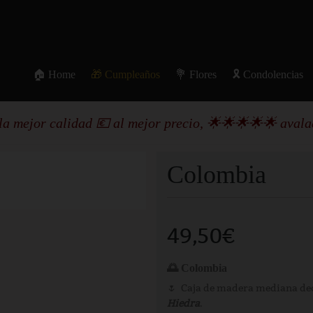
🏠 Home
🎁 Cumpleaños
💐 Flores
🎗️ Condolencias
 la mejor calidad 💶 al mejor precio, 🌟🌟🌟🌟🌟 avalad
Colombia
49,50
€
🌅 Colombia
🌷 Caja de madera mediana de
Hiedra
.